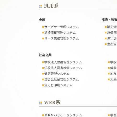
汎用系
金融
流通・製
■
サービサー管理システム
■
販売管
■
延滞債権管理システム
■
原価管
■
リース業務管理システム
■
保守点
■
生産管
社会公共
■
学校法人教務管理システム
■
学校
■
学校法人図書検索システム
■
健康
■
健康管理システム
■
地方
■
英会話教室管理システム
■
大蔵
■
宝くじ印刷システム
WEB系
■
ＣＲＭパッケージシステム
■
学習