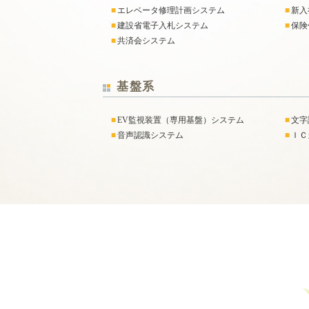
■
エレベータ修理計画システム
■
新入
■
建設省電子入札システム
■
保険
■
共済会システム
基盤系
■
EV監視装置（専用基盤）システム
■
文字
■
音声認識システム
■
ＩＣ