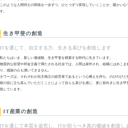
このような人間同士の関係を一歩ずつ、ひとつずつ実現していくことが、暖かい心
す。
生き甲斐の創造
ITを通じて、自立する力、生きる喜びを創造します
私たちはいま、新しい価値観、生き甲斐を模索する時代に生きています。
物質的な欲望や拝金主義で満たされる社会では、人間は疎外され、組織にはめこま
り、感謝の心も湧いてきません。
タワーズは、それぞれが自主独立の経営者であるという心構えを持ち、のびのびと
様の役に立ち喜んでいただくことによって自らも喜びを感じ、更に前向きに生き甲
指しています。
IT産業の創造
ITを通じて本質を追究し、ITが担うべき真の価値を創造し